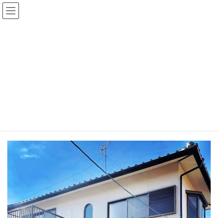
コ
ナ
ン
ビ
テ
ゲ
ン
ー
上社の家
ツ
シ
へ
ョ
ス
ン
HOME
住宅紹介
上社の家
キ
に
ッ
移
プ
動
住所