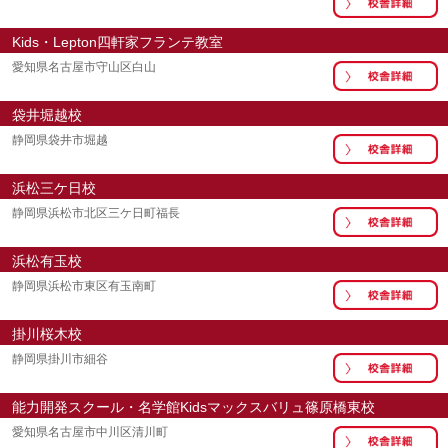
Kids・Lepton四軒家フランテ教室
愛知県名古屋市守山区白山
袋井堀越校
静岡県袋井市堀越
浜松三ケ日校
静岡県浜松市北区三ケ日町福長
浜松有玉校
静岡県浜松市東区有玉南町
掛川桜木校
静岡県掛川市細谷
能力開発スクール・名学館Kidsマックスバリュ篠原橋東校
愛知県名古屋市中川区清川町