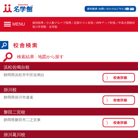
個別指導／少人数グループ指導／定期テスト対策／内申アップ対策／中高大受験対
MENU
策の学習塾・名学館
検索結果 : 地図から探す
浜松佐鳴台校
静岡県浜松市中区佐鳴台
掛川校
静岡県掛川市連雀
磐田二宮校
静岡県磐田市二之宮東
掛川葛川校