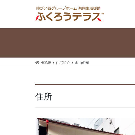
コ
ナ
ン
ビ
テ
ゲ
ン
ー
ツ
シ
へ
ョ
ス
ン
キ
に
ッ
移
HOME
住宅紹介
金山の家
プ
動
住所