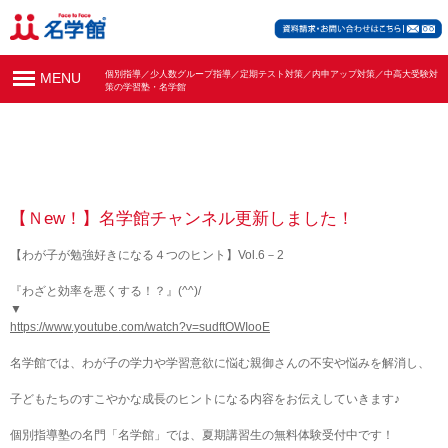
個別指導／少人数グループ指導／定期テスト対策／内申アップ対策／中高大受験対
MENU
策の学習塾・名学館
【Ｎew！】名学館チャンネル更新しました！
【わが子が勉強好きになる４つのヒント】Vol.6－2
『わざと効率を悪くする！？』(^^)/
▼
https://www.youtube.com/watch?v=sudftOWIooE
名学館では、わが子の学力や学習意欲に悩む親御さんの不安や悩みを解消し、
子どもたちのすこやかな成長のヒントになる内容をお伝えしていきます♪
個別指導塾の名門「名学館」では、夏期講習生の無料体験受付中です！