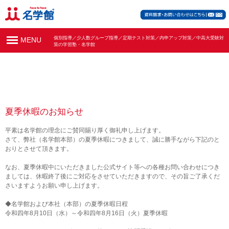
個別指導／少人数グループ指導／定期テスト対策／内申アップ対策／中高大受験対
MENU
策の学習塾・名学館
夏季休暇のお知らせ
平素は名学館の理念にご賛同賜り厚く御礼申し上げます。
さて、弊社（名学館本部）の夏季休暇につきまして、誠に勝手ながら下記のと
おりとさせて頂きます。
なお、夏季休暇中にいただきました公式サイト等への各種お問い合わせにつき
ましては、休暇終了後にご対応をさせていただきますので、その旨ご了承くだ
さいますようお願い申し上げます。
◆名学館および本社（本部）の夏季休暇日程
令和四年8月10日（水）～令和四年8月16日（火）夏季休暇