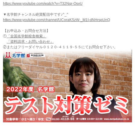
https://www.youtube.com/watch?v=T32Nqr-OsvU
▼名学館チャンネル絶賛配信中です♪^_^
https://www.youtube.com/channel/UCoraKSzW-_M1I-dNHrspUnQ
【お申込み・お問合せ方法】
①
「全国名学館校舎検索」
「資料請求・お問い合わせ」
②またはフリーダイヤル０１２０-４１１９-５５にてお問合せ下さい。