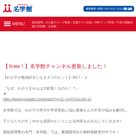
個別指導／少人数グループ指導／定期テスト対策／内申アップ対策／中高大受験対
MENU
策の学習塾・名学館
【Ｎew！】名学館チャンネル更新しました！
【わが子が勉強好きになる４つのヒント】Vol.7－２
『なぜ、わかりませんは大歓迎！なのか！？』
▼
https://www.youtube.com/watch?v=zL-Uyr01Gvc&t=1s
名学館では、わが子の学力や学習意欲に悩む親御さんの不安や悩みを解消し、
子どもたちのすこやかな成長のヒントになる内容をお伝えしていきます♪
個別指導塾の名門「名学館」では、夏期講習生の無料体験受付中です！