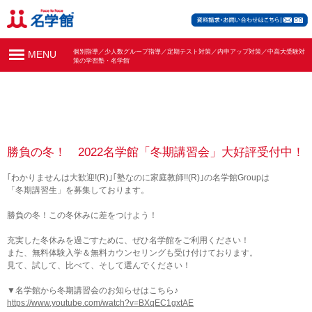
個別指導／少人数グループ指導／定期テスト対策／内申アップ対策／中高大受験対
MENU
策の学習塾・名学館
勝負の冬！ 2022名学館「冬期講習会」大好評受付中！
｢わかりませんは大歓迎!(R)｣｢塾なのに家庭教師!!(R)｣の名学館Groupは
「冬期講習生」を募集しております。
勝負の冬！この冬休みに差をつけよう！
充実した冬休みを過ごすために、ぜひ名学館をご利用ください！
また、無料体験入学＆無料カウンセリングも受け付けております。
見て、試して、比べて、そして選んでください！
▼名学館から冬期講習会のお知らせはこちら♪
https://www.youtube.com/watch?v=BXqEC1gxtAE