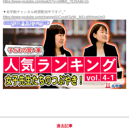
https://www.youtube.com/watch?v=sWfkN_70JSA&t=2s
▼名学館チャンネル絶賛配信中です♪^_^
https://www.youtube.com/channel/UCoraKSzW-_M1I-dNHrspUnQ
過去記事