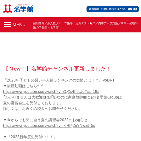
個別指導／少人数グループ指導／定期テスト対策／内申アップ対策／中高大受験対
MENU
策の学習塾・名学館
【Ｎew！】名学館チャンネル更新しました！
『2023年子どもの習い事人気ランキングの実情とは！？』Vol.4-1
▼最新動画はこちら^_^
https://www.youtube.com/watch?v=3QXs4hbtUoY&t=19s
｢わかりませんは大歓迎!(R)｣｢塾なのに家庭教師!!(R)｣の名学館Groupは
夏の講習会生を受付しております。
詳しくは、お近くの校舎へお問合せください。
▼今からでも間に合う夏の講習会2023のお知らせ
https://www.youtube.com/watch?v=iklHPj2nYNw&t=5s
▼『2023新年度生受付中！！』