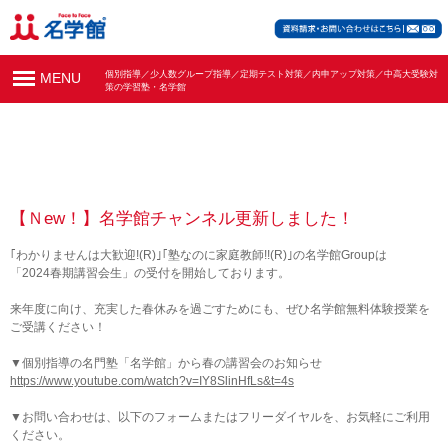
個別指導／少人数グループ指導／定期テスト対策／内申アップ対策／中高大受験対
MENU
策の学習塾・名学館
【Ｎew！】名学館チャンネル更新しました！
｢わかりませんは大歓迎!(R)｣｢塾なのに家庭教師!!(R)｣の名学館Groupは
「2024春期講習会生」の受付を開始しております。
来年度に向け、充実した春休みを過ごすためにも、ぜひ名学館無料体験授業を
ご受講ください！
▼個別指導の名門塾「名学館」から春の講習会のお知らせ
https://www.youtube.com/watch?v=IY8SlinHfLs&t=4s
▼お問い合わせは、以下のフォームまたはフリーダイヤルを、お気軽にご利用
ください。