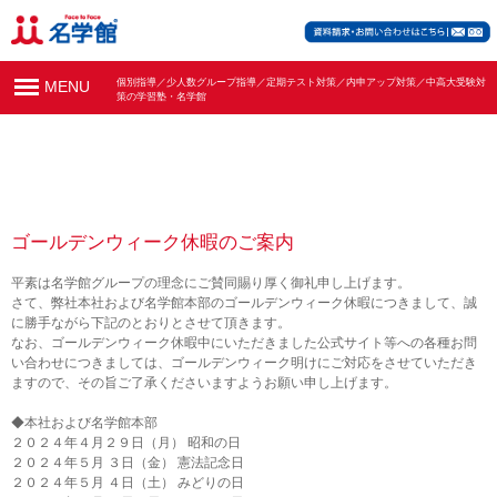
個別指導／少人数グループ指導／定期テスト対策／内申アップ対策／中高大受験対
MENU
策の学習塾・名学館
ゴールデンウィーク休暇のご案内
平素は名学館グループの理念にご賛同賜り厚く御礼申し上げます。
さて、弊社本社および名学館本部のゴールデンウィーク休暇につきまして、誠
に勝手ながら下記のとおりとさせて頂きます。
なお、ゴールデンウィーク休暇中にいただきました公式サイト等への各種お問
い合わせにつきましては、ゴールデンウィーク明けにご対応をさせていただき
ますので、その旨ご了承くださいますようお願い申し上げます。
◆本社および名学館本部
２０２４年４月２９日（月） 昭和の日
２０２４年５月 ３日（金） 憲法記念日
２０２４年５月 ４日（土） みどりの日