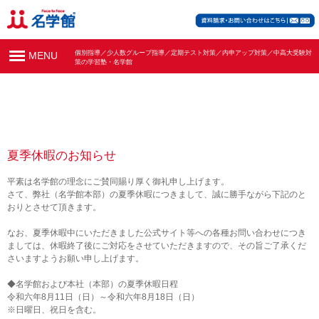
個別指導／少人数グループ指導／定期テスト対策／内申アップ対策／中高大受験対
MENU
策の学習塾・名学館
夏季休暇のお知らせ
平素は名学館の理念にご賛同賜り厚く御礼申し上げます。
さて、弊社（名学館本部）の夏季休暇につきまして、誠に勝手ながら下記のと
おりとさせて頂きます。
なお、夏季休暇中にいただきました公式サイト等への各種お問い合わせにつき
ましては、休暇終了後にご対応をさせていただきますので、その旨ご了承くだ
さいますようお願い申し上げます。
◆名学館および本社（本部）の夏季休暇日程
令和六年8月11日（日）～令和六年8月18日（日）
※日曜日、祝日を含む。