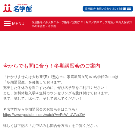
個別指導／少人数グループ指導／定期テスト対策／内申アップ対策／中高大受験対
MENU
策の学習塾・名学館
今からでも間に合う！冬期講習会のご案内
「わかりませんは大歓迎!(R)｣｢塾なのに家庭教師!!(R)｣の名学館Groupは
「冬期講習生」を募集しております。
充実した冬休みを過ごすために、ぜひ名学館をご利用ください！
また、無料体験入学＆無料カウンセリングも受け付けております。
見て、試して、比べて、そして選んでください！
▼名学館から冬期講習会のお知らせはこちら♪
https://www.youtube.com/watch?v=EcW_UVAaJ0A
詳しくは下記の「お申込みお問合せ方法」をご覧ください。