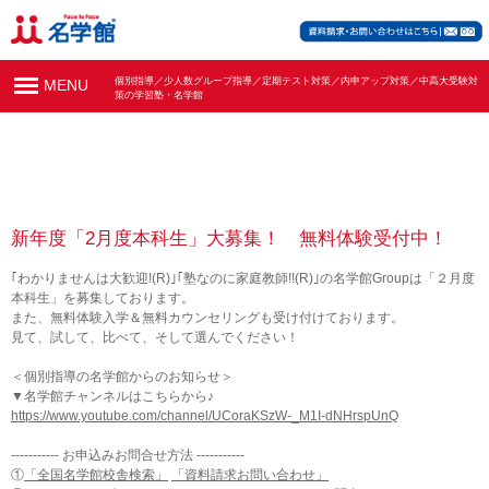
個別指導／少人数グループ指導／定期テスト対策／内申アップ対策／中高大受験対
MENU
策の学習塾・名学館
新年度「2月度本科生」大募集！ 無料体験受付中！
｢わかりませんは大歓迎!(R)｣｢塾なのに家庭教師!!(R)｣の名学館Groupは「２月度
本科生」を募集しております。
また、無料体験入学＆無料カウンセリングも受け付けております。
見て、試して、比べて、そして選んでください！
＜個別指導の名学館からのお知らせ＞
▼名学館チャンネルはこちらから♪
https://www.youtube.com/channel/UCoraKSzW-_M1I-dNHrspUnQ
----------- お申込みお問合せ方法 -----------
①
「全国名学館校舎検索」
「資料請求お問い合わせ」